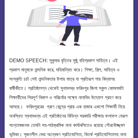
DEMO SPEECH: সুকুমার বৃত্তির সুষ্ঠু বহিপ্রকাশ সাহিত্য। এই
প্রকাশ মানুষকে নান্দনিক করে, মহিমান্বিত করে। শিক্ষা, শিল্প, সাহিত্য ও
সংস্কৃতি চর্চা সেই নান্দনিকতার উপায় মাত্র যা প্রতিরূপ পায় বিদ্যালয়
বার্ষীকীতে। প্রতিষ্ঠালগ্ন থেকেই সুনামলব্ধ ফরিদপুর জিলা স্কুল কোমলমতি
শিক্ষার্থীদের পিরপূর্ণ বিকাশ ও পরিচর্যার লক্ষ্যে নানাবিধ উদ্যোগ গ্রহণ করে
আসছে। ফরিদপুররের প্রাণ কেন্দ্রে প্রায় এক হাজার একশো শিক্ষার্থী নিয়ে
অবস্থিত স্বনামধন্য এই প্রতিষ্ঠানের বিভিন্ন সরকারি পরীক্ষার ফলাফল যেরূপ
সন্তোষজনক তেমনি সহ-পাঠক্রমিক নানা কার্যাবলিতেও রয়েছে গৌরবৌজ্জ্বল
ভূমিকা। সৃজনশীল মেধা অন্বেষণ প্রতিযোগিতা, বিতর্ক প্রতিযোগিতাসহ নানা