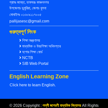
গ্রামঃ জাবড়া, ডাকঘরঃ কাঞ্চননগর
উপজেলাঃ ডুমুরিয়া, জেলাঃ খুলনা
মোবাইলঃ ০১৩০৯১১৭০০৫
pallijasesc@gmail.com
গুরুত্বপূর্ণ লিংক
শিক্ষা মন্ত্রণালয়
মাধ্যমিক ও উচ্চশিক্ষা অধিদপ্তর
যশোর শিক্ষা বোর্ড
NCTB
SIB Web Portal
English Learning Zone
Click here to learn English.
© 2026 Copyright :
পল্লী জাগরণী মাধ্যমিক বিদ্যালয়
All Rights